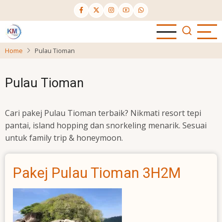
Skip
to
main
content
Home
Pulau Tioman
Pulau Tioman
Cari pakej Pulau Tioman terbaik? Nikmati resort tepi
pantai, island hopping dan snorkeling menarik. Sesuai
untuk family trip & honeymoon.
Pakej Pulau Tioman 3H2M