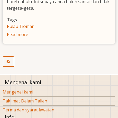
hotel dahulu. Ini supaya anda boleh santai dan tidak
tergesa-gesa.
Tags
Pulau Tioman
Read more
about
Hotel
/
Homestay
di
Tg.
Gemok,
Kuala
Mengenai kami
Rompin
Mengenai kami
Taklimat Dalam Talian
Terma dan syarat lawatan
Info