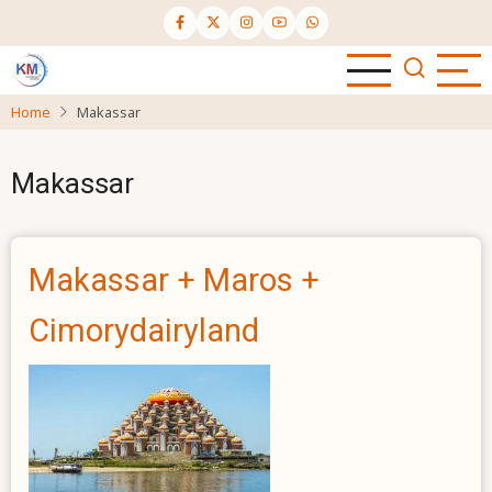
Skip
to
main
content
Home
Makassar
Makassar
Makassar + Maros +
Cimorydairyland