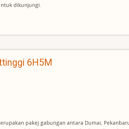
ntuk dikunjungi.
ttinggi 6H5M
rupakan pakej gabungan antara Dumai, Pekanbaru d