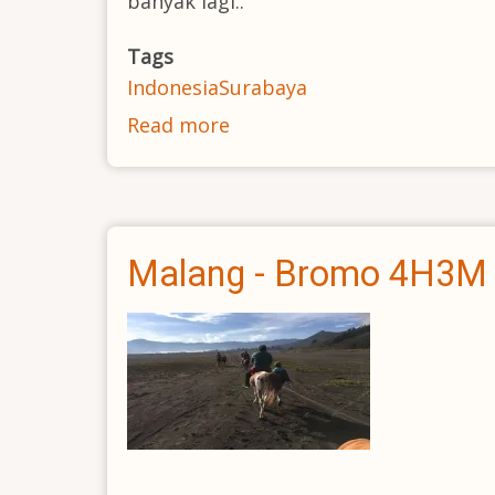
banyak lagi..
Tags
Indonesia
Surabaya
Read more
about
Pakej
lawatan
membeli
belah
Malang - Bromo 4H3M
di
Surabaya
3h2m