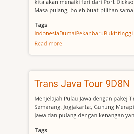
kita akan menaiki feri dari Port Dick
Masa pulang, boleh buat pilihan sama 
Tags
Indonesia
Dumai
Pekanbaru
Bukittinggi
Read more
about
Dumai-
Pekanbaru-
Bukittinggi
6H5M
Trans Java Tour 9D8N
Menjelajah Pulau Jawa dengan pakej T
Semarang, Jogjakarta:, Gunung Merapi
Jawa dan pulang dengan kenangan yan
Tags