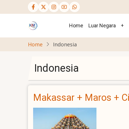
Skip
to
main
Main
Home
Luar Negara
+
content
navigation
Home
Indonesia
Indonesia
Makassar + Maros + Ci