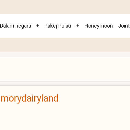
Dalam negara
+
Pakej Pulau
+
Honeymoon
Joint
morydairyland