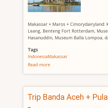
Makassar + Maros + Cimorydairyland
Leang, Benteng Fort Rotterdam, Museu
Hasanuddin, Museum Balla Lompoa, dan
Tags
Indonesia
Makassar
Read more
about
Makassar
+
Maros
+
Trip Banda Aceh + Pul
Cimorydairyland