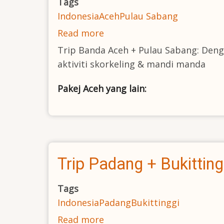
Tags
Indonesia
Aceh
Pulau Sabang
Read more
about
Trip
Trip Banda Aceh + Pulau Sabang: Deng
Banda
aktiviti skorkeling & mandi manda
Aceh
Pakej Aceh yang lain:
+
Pulau
Sabang
Trip Padang + Bukitting
Tags
Indonesia
Padang
Bukittinggi
Read more
about