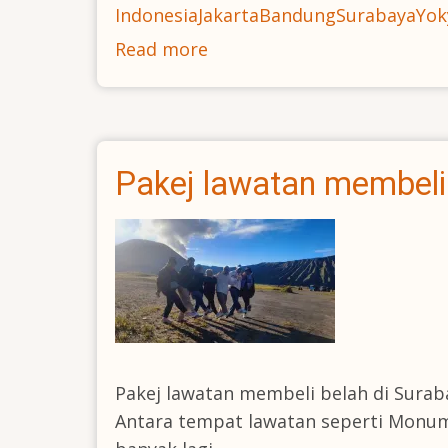
Indonesia
Jakarta
Bandung
Surabaya
Yok
Read more
about
Trans
Java
Tour
9D8N
Pakej lawatan membeli
Pakej lawatan membeli belah di Surab
Antara tempat lawatan seperti Monum