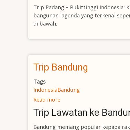
Trip
Trip Padang + Bukittinggi Indonesia:
Padang
bangunan lagenda yang terkenal seper
+
di bawah.
Bukittinggi
Indonesia
Trip Bandung
Tags
Indonesia
Bandung
Read more
about
Trip
Trip Lawatan ke Bandu
Bandung
Bandung memang popular kepada rakya